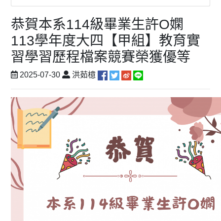
恭賀本系114級畢業生許O嫻
113學年度大四【甲組】教育實
習學習歷程檔案競賽榮獲優等
2025-07-30
洪茹檍