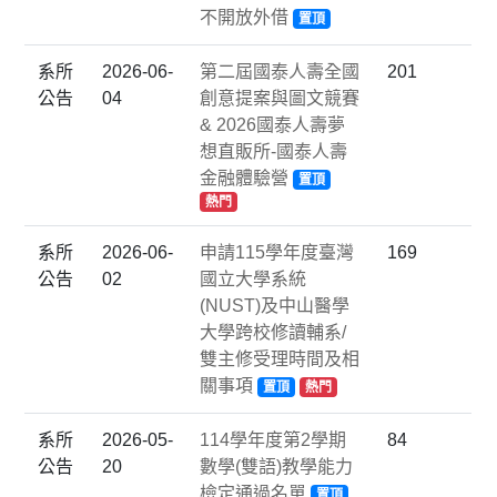
不開放外借
置頂
系所
2026-06-
第二屆國泰人壽全國
201
公告
04
創意提案與圖文競賽
& 2026國泰人壽夢
想直販所-國泰人壽
金融體驗營
置頂
熱門
系所
2026-06-
申請115學年度臺灣
169
公告
02
國立大學系統
(NUST)及中山醫學
大學跨校修讀輔系/
雙主修受理時間及相
關事項
置頂
熱門
系所
2026-05-
114學年度第2學期
84
公告
20
數學(雙語)教學能力
檢定通過名單
置頂