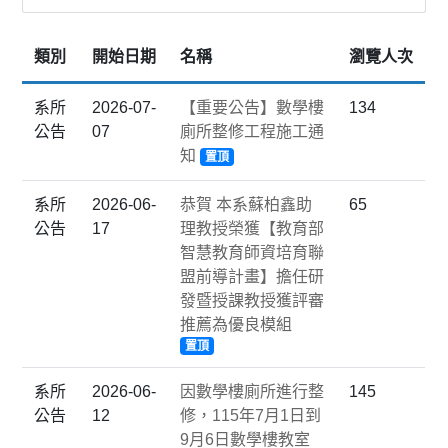
類別
開始日期
名稱
瀏覽人次
系所
2026-07-
【重要公告】數學樓
134
公告
07
廁所整修工程施工通
知
置頂
系所
2026-06-
恭賀 本系蘇柏鑫助
65
公告
17
理教授榮獲【教育部
智慧教育師資培育聯
盟前導計畫】擔任研
發暨授課教授獲評審
推薦為優良模組
置頂
系所
2026-06-
因數學樓廁所進行整
145
公告
12
修，115年7月1日到
9月6日數學樓教室